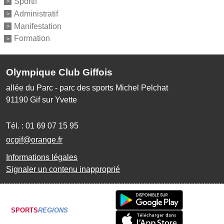
Sportif
Administratif
Manifestation
Formation
Olympique Club Giffois
allée du Parc - parc des sports Michel Pelchat
91190
Gif sur Yvette
Tél. :
01 69 07 15 95
ocgif@orange.fr
Informations légales
Signaler un contenu inapproprié
SPORTS
REGIONS