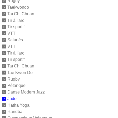
Rugby
Taekwondo
Taï Chi Chuan
Tir à l'arc
Tir sportif
VTT
Salariés
VTT
Tir à l'arc
Tir sportif
Taï Chi Chuan
Tae Kwon Do
Rugby
Pétanque
Danse Modern Jazz
Judo
Hatha Yoga
Handball