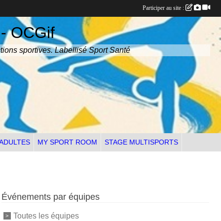
Participer au site :
 - OCGif
tions sportives. Labellisé Sport Santé
 ADULTES
MY SPORT ROOM
STAGE MULTISPORTS
Événements par équipes
Toutes les équipes