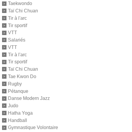
Taekwondo
Taï Chi Chuan
Tir à l'arc
Tir sportif
VTT
Salariés
VTT
Tir à l'arc
Tir sportif
Taï Chi Chuan
Tae Kwon Do
Rugby
Pétanque
Danse Modern Jazz
Judo
Hatha Yoga
Handball
Gymnastique Volontaire