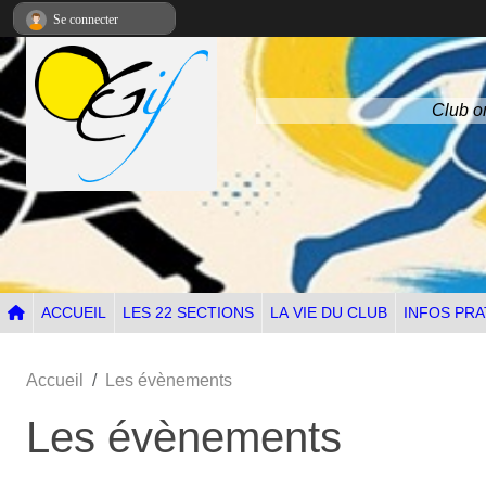
Panneau de gestion des cookies
Se connecter
Club om
ACCUEIL
LES 22 SECTIONS
LA VIE DU CLUB
INFOS PRA
Accueil
Les évènements
Les évènements