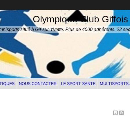
Olympique Club Giffois
nisports situé à Gif-sur-Yvette. Plus de 4000 adhérents. 22 sec
TIQUES
NOUS CONTACTER
LE SPORT SANTE
MULTISPORTS