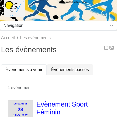
Olympique Club Giffois - OCGif
Panneau de gestion des cookies
Accueil
Les évènements
Les évènements
Évènements à venir
Évènements passés
1 événement
Evènement Sport
Le
samedi
23
Féminin
JANV.
2027