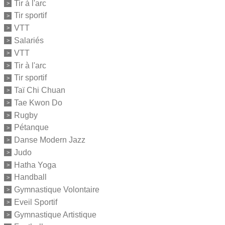
Tir à l'arc
Tir sportif
VTT
Salariés
VTT
Tir à l'arc
Tir sportif
Taï Chi Chuan
Tae Kwon Do
Rugby
Pétanque
Danse Modern Jazz
Judo
Hatha Yoga
Handball
Gymnastique Volontaire
Eveil Sportif
Gymnastique Artistique