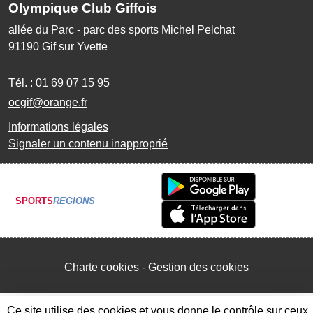
Olympique Club Giffois
allée du Parc - parc des sports Michel Pelchat
91190
Gif sur Yvette
Tél. :
01 69 07 15 95
ocgif@orange.fr
Informations légales
Signaler un contenu inapproprié
SPORTS
REGIONS
Charte cookies
Gestion des cookies
Ce site utilise des cookies et vous donne le contrôle sur ceux