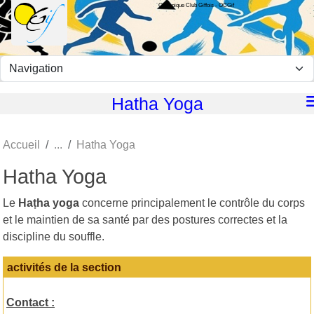
Olympique Club Giffois - OCGif
Panneau de gestion des cookies
Hatha Yoga
Accueil
Hatha Yoga
Hatha Yoga
Le
Haṭha yoga
concerne principalement le contrôle du corps
et le maintien de sa santé par des postures correctes et la
discipline du souffle.
activités de la section
Contact :