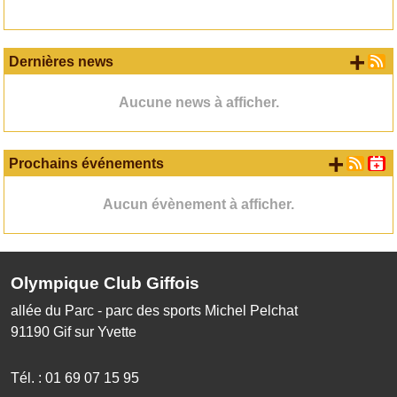
+ d
Dernières news
Aucune news à afficher.
+ d'
Prochains événements
Aucun évènement à afficher.
Olympique Club Giffois
allée du Parc - parc des sports Michel Pelchat
91190
Gif sur Yvette
Tél. :
01 69 07 15 95