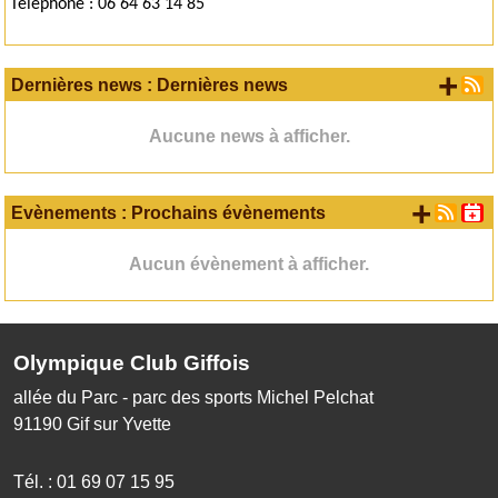
Téléphone : 06 64 63 14 85
+ d
Dernières news : Dernières news
Aucune news à afficher.
+ d'
Evènements : Prochains évènements
Aucun évènement à afficher.
Olympique Club Giffois
allée du Parc - parc des sports Michel Pelchat
91190
Gif sur Yvette
Tél. :
01 69 07 15 95