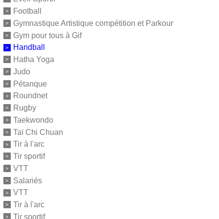
Football
Gymnastique Artistique compétition et Parkour
Gym pour tous à Gif
Handball
Hatha Yoga
Judo
Pétanque
Roundnet
Rugby
Taekwondo
Taï Chi Chuan
Tir à l'arc
Tir sportif
VTT
Salariés
VTT
Tir à l'arc
Tir sportif