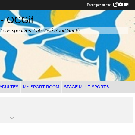
Participer au site :
 - OCGif
tions sportives. Labellisé Sport Santé
 ADULTES
MY SPORT ROOM
STAGE MULTISPORTS