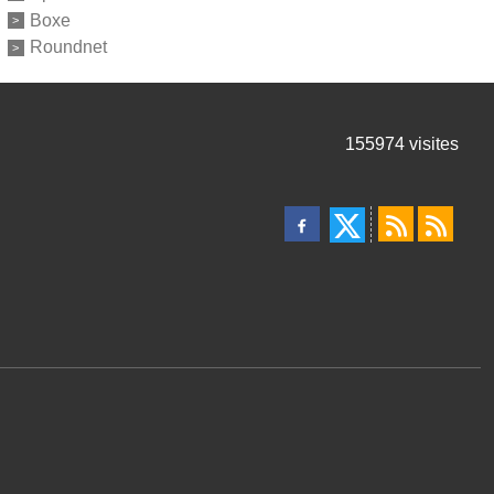
Boxe
Roundnet
155974
visites