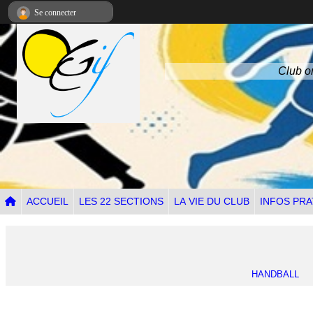
Panneau de gestion des cookies
Se connecter
Club om
ACCUEIL
LES 22 SECTIONS
LA VIE DU CLUB
INFOS PRA
HANDBALL