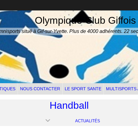
Olympique Club Giffois
nisports situé à Gif-sur-Yvette. Plus de 4000 adhérents. 22 sec
TIQUES
NOUS CONTACTER
LE SPORT SANTE
MULTISPORTS
Handball
ACTUALITÉS