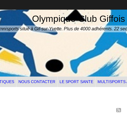
Olympique Club Giffois
nisports situé à Gif-sur-Yvette. Plus de 4000 adhérents. 22 sec
TIQUES
NOUS CONTACTER
LE SPORT SANTE
MULTISPORTS