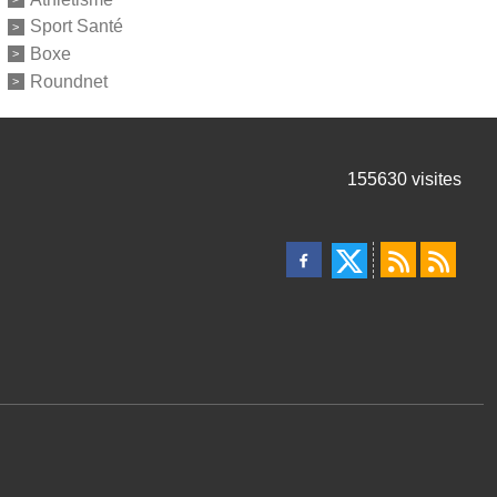
Sport Santé
Boxe
Roundnet
155630
visites