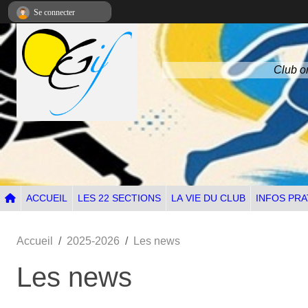
Panneau de gestion des cookies
Se connecter
Club om
ACCUEIL
LES 22 SECTIONS
LA VIE DU CLUB
INFOS PRA
Accueil
2025-2026
Les news
Les news