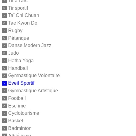
Tir à l'arc
Tir sportif
Taï Chi Chuan
Tae Kwon Do
Rugby
Pétanque
Danse Modern Jazz
Judo
Hatha Yoga
Handball
Gymnastique Volontaire
Eveil Sportif
Gymnastique Artistique
Football
Escrime
Cyclotourisme
Basket
Badminton
Athlétisme