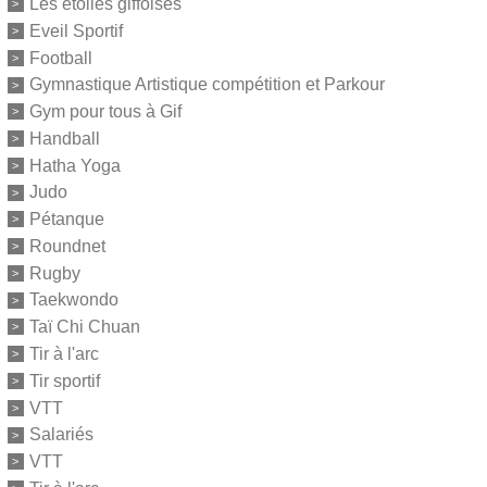
Les étoiles giffoises
Eveil Sportif
Football
Gymnastique Artistique compétition et Parkour
Gym pour tous à Gif
Handball
Hatha Yoga
Judo
Pétanque
Roundnet
Rugby
Taekwondo
Taï Chi Chuan
Tir à l'arc
Tir sportif
VTT
Salariés
VTT