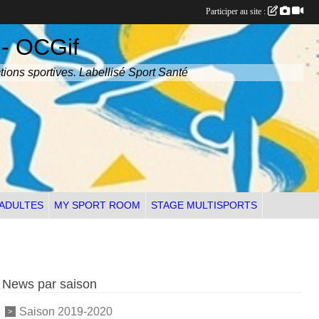
Participer au site :
 - OCGif
tions sportives. Labellisé Sport Santé
 ADULTES
MY SPORT ROOM
STAGE MULTISPORTS
News par saison
Saison 2019-2020