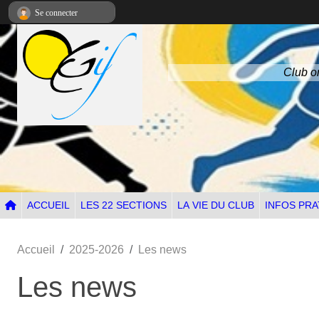
Panneau de gestion des cookies
Se connecter
Club om
ACCUEIL
LES 22 SECTIONS
LA VIE DU CLUB
INFOS PRA
Accueil
2025-2026
Les news
Les news