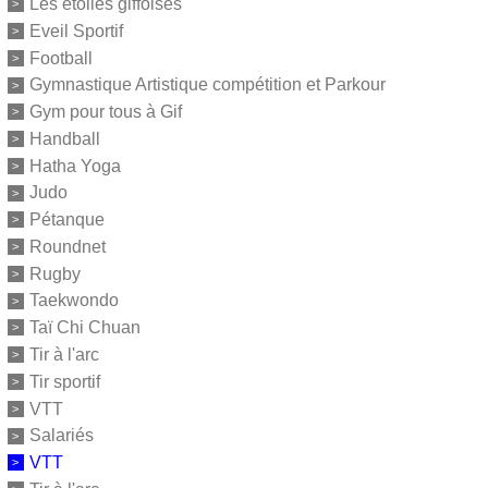
Les étoiles giffoises
Eveil Sportif
Football
Gymnastique Artistique compétition et Parkour
Gym pour tous à Gif
Handball
Hatha Yoga
Judo
Pétanque
Roundnet
Rugby
Taekwondo
Taï Chi Chuan
Tir à l'arc
Tir sportif
VTT
Salariés
VTT