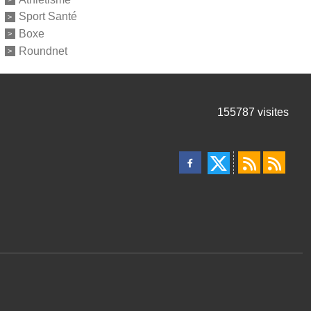
Sport Santé
Boxe
Roundnet
155787
visites