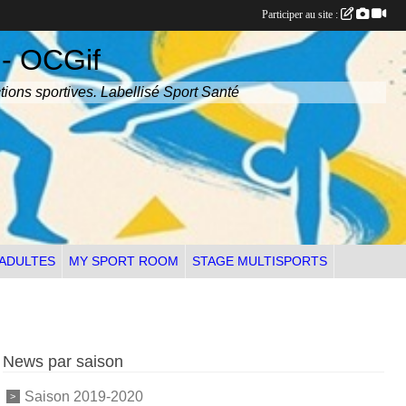
Participer au site :
 - OCGif
tions sportives. Labellisé Sport Santé
 ADULTES
MY SPORT ROOM
STAGE MULTISPORTS
News par saison
Saison 2019-2020