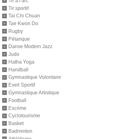
Tir à l'arc
Tir sportif
Taï Chi Chuan
Tae Kwon Do
Rugby
Pétanque
Danse Modern Jazz
Judo
Hatha Yoga
Handball
Gymnastique Volontaire
Eveil Sportif
Gymnastique Artistique
Football
Escrime
Cyclotourisme
Basket
Badminton
Athlétisme