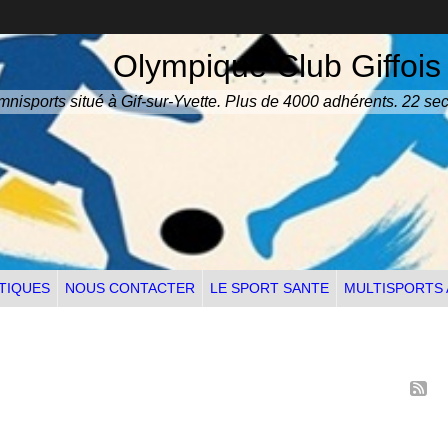
Olympique Club Giffois
nisports situé à Gif-sur-Yvette. Plus de 4000 adhérents. 22 sec
TIQUES
NOUS CONTACTER
LE SPORT SANTE
MULTISPORTS