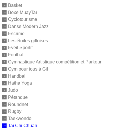
Basket
Boxe MuayTaï
Cyclotourisme
Danse Modern Jazz
Escrime
Les étoiles giffoises
Eveil Sportif
Football
Gymnastique Artistique compétition et Parkour
Gym pour tous à Gif
Handball
Hatha Yoga
Judo
Pétanque
Roundnet
Rugby
Taekwondo
Taï Chi Chuan