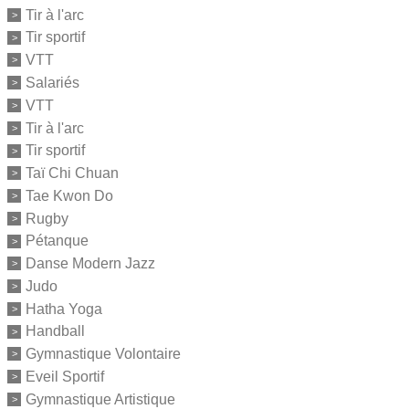
Tir à l'arc
Tir sportif
VTT
Salariés
VTT
Tir à l'arc
Tir sportif
Taï Chi Chuan
Tae Kwon Do
Rugby
Pétanque
Danse Modern Jazz
Judo
Hatha Yoga
Handball
Gymnastique Volontaire
Eveil Sportif
Gymnastique Artistique