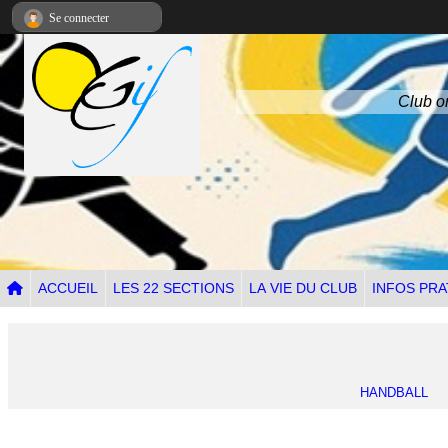
Panneau de gestion des cookies
Se connecter
Club om
ACCUEIL
LES 22 SECTIONS
LA VIE DU CLUB
INFOS PRA
HANDBALL