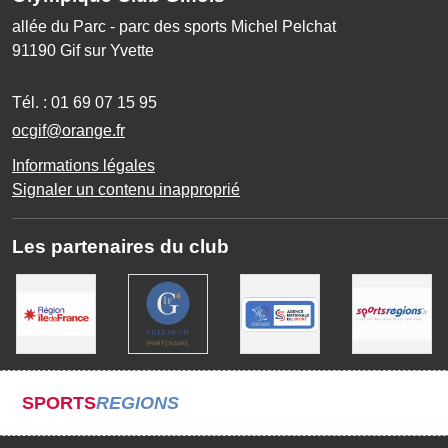
allée du Parc - parc des sports Michel Pelchat
91190
Gif sur Yvette
Tél. :
01 69 07 15 95
ocgif@orange.fr
Informations légales
Signaler un contenu inapproprié
Les partenaires du club
SPORTS
REGIONS