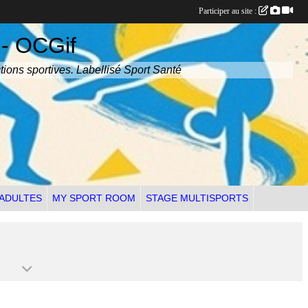
Participer au site :
 - OCGif
tions sportives. Labellisé Sport Santé
 ADULTES
MY SPORT ROOM
STAGE MULTISPORTS