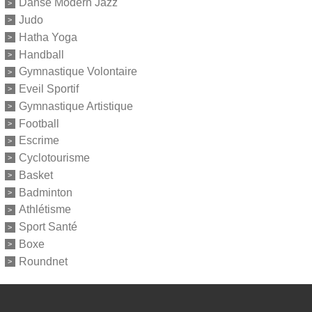
Danse Modern Jazz
Judo
Hatha Yoga
Handball
Gymnastique Volontaire
Eveil Sportif
Gymnastique Artistique
Football
Escrime
Cyclotourisme
Basket
Badminton
Athlétisme
Sport Santé
Boxe
Roundnet