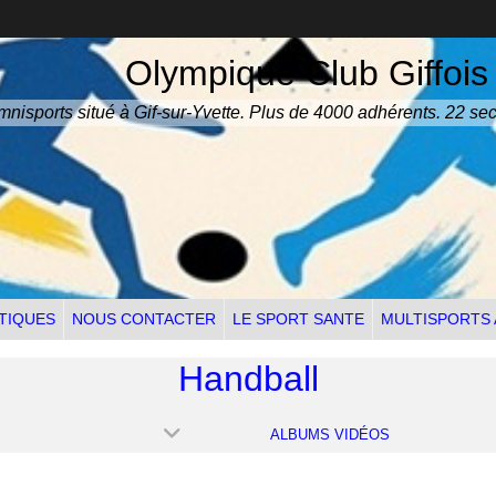
Olympique Club Giffois
nisports situé à Gif-sur-Yvette. Plus de 4000 adhérents. 22 sec
TIQUES
NOUS CONTACTER
LE SPORT SANTE
MULTISPORTS
Handball
ALBUMS VIDÉOS