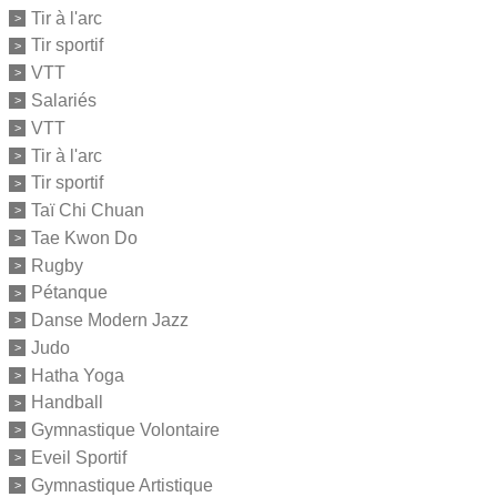
Tir à l'arc
Tir sportif
VTT
Salariés
VTT
Tir à l'arc
Tir sportif
Taï Chi Chuan
Tae Kwon Do
Rugby
Pétanque
Danse Modern Jazz
Judo
Hatha Yoga
Handball
Gymnastique Volontaire
Eveil Sportif
Gymnastique Artistique