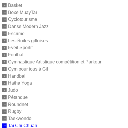
Basket
Boxe MuayTaï
Cyclotourisme
Danse Modern Jazz
Escrime
Les étoiles giffoises
Eveil Sportif
Football
Gymnastique Artistique compétition et Parkour
Gym pour tous à Gif
Handball
Hatha Yoga
Judo
Pétanque
Roundnet
Rugby
Taekwondo
Taï Chi Chuan