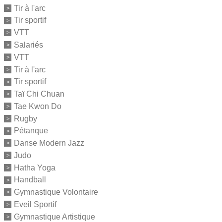
Tir à l'arc
Tir sportif
VTT
Salariés
VTT
Tir à l'arc
Tir sportif
Taï Chi Chuan
Tae Kwon Do
Rugby
Pétanque
Danse Modern Jazz
Judo
Hatha Yoga
Handball
Gymnastique Volontaire
Eveil Sportif
Gymnastique Artistique