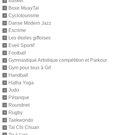
Basket
Boxe MuayTaï
Cyclotourisme
Danse Modern Jazz
Escrime
Les étoiles giffoises
Eveil Sportif
Football
Gymnastique Artistique compétition et Parkour
Gym pour tous à Gif
Handball
Hatha Yoga
Judo
Pétanque
Roundnet
Rugby
Taekwondo
Taï Chi Chuan
Tir à l'arc