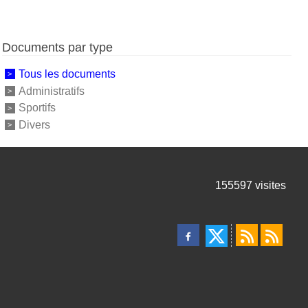
Documents par type
Tous les documents
Administratifs
Sportifs
Divers
155597
visites