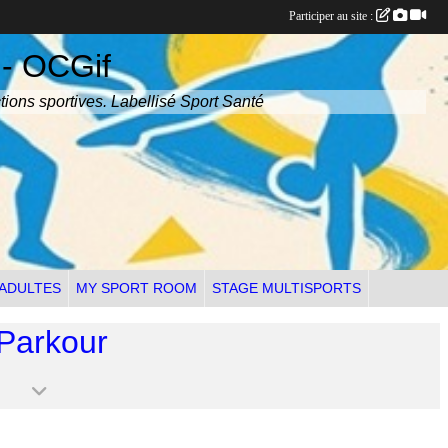
Participer au site :
 - OCGif
tions sportives. Labellisé Sport Santé
 ADULTES
MY SPORT ROOM
STAGE MULTISPORTS
 Parkour