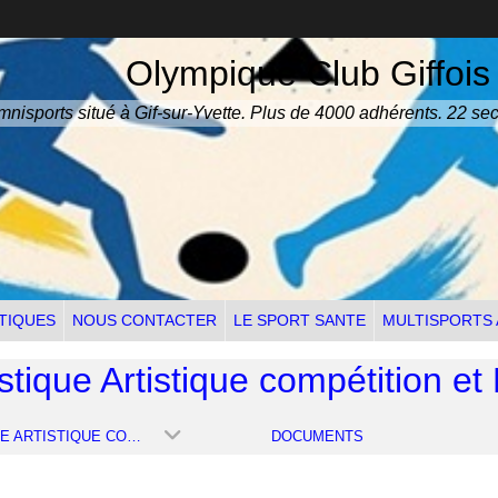
Olympique Club Giffois
nisports situé à Gif-sur-Yvette. Plus de 4000 adhérents. 22 sec
TIQUES
NOUS CONTACTER
LE SPORT SANTE
MULTISPORTS
ique Artistique compétition et
GYMNASTIQUE ARTISTIQUE COMPÉTITION ET PARKOUR
DOCUMENTS