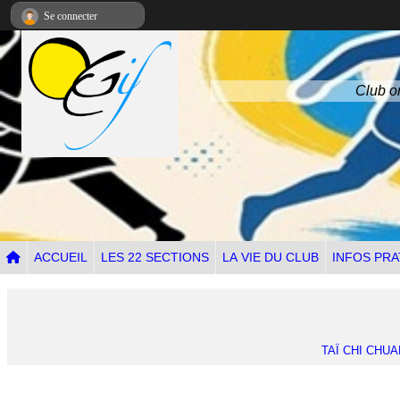
Panneau de gestion des cookies
Se connecter
Club om
ACCUEIL
LES 22 SECTIONS
LA VIE DU CLUB
INFOS PRA
TAÏ CHI CHUA