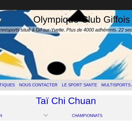
Olympique Club Giffois
nisports situé à Gif-sur-Yvette. Plus de 4000 adhérents. 22 sec
TIQUES
NOUS CONTACTER
LE SPORT SANTE
MULTISPORTS
Taï Chi Chuan
N
CHAMPIONNATS