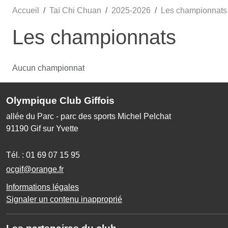
Accueil
Taï Chi Chuan
2025-2026
Les championnats
Les championnats
Aucun championnat
Olympique Club Giffois
allée du Parc - parc des sports Michel Pelchat
91190
Gif sur Yvette
Tél. :
01 69 07 15 95
ocgif@orange.fr
Informations légales
Signaler un contenu inapproprié