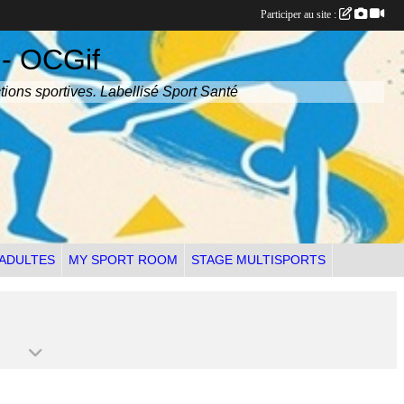
Participer au site :
 - OCGif
tions sportives. Labellisé Sport Santé
 ADULTES
MY SPORT ROOM
STAGE MULTISPORTS