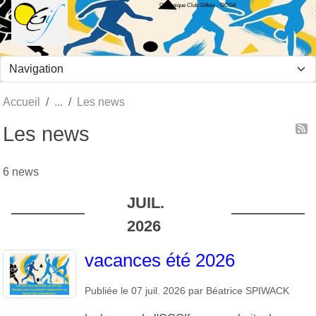
Olympique Club Giffois - OCGif
Panneau de gestion des cookies
Accueil
Les news
Les news
6 news
JUIL.
2026
vacances été 2026
Publiée le
07 juil. 2026
par
Béatrice SPIWACK