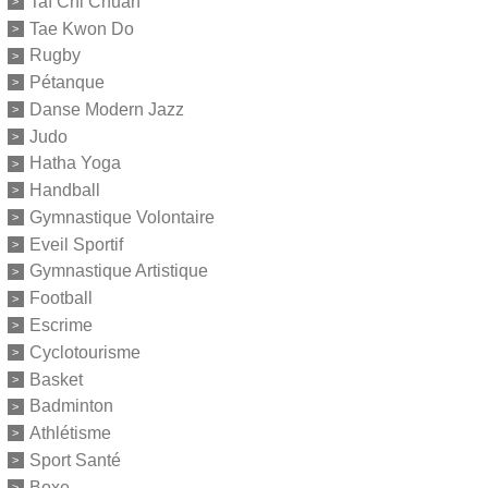
Taï Chi Chuan
Tae Kwon Do
Rugby
Pétanque
Danse Modern Jazz
Judo
Hatha Yoga
Handball
Gymnastique Volontaire
Eveil Sportif
Gymnastique Artistique
Football
Escrime
Cyclotourisme
Basket
Badminton
Athlétisme
Sport Santé
Boxe