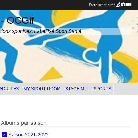
Participer au site :
 - OCGif
tions sportives. Labellisé Sport Santé
 ADULTES
MY SPORT ROOM
STAGE MULTISPORTS
Albums par saison
Saison 2021-2022