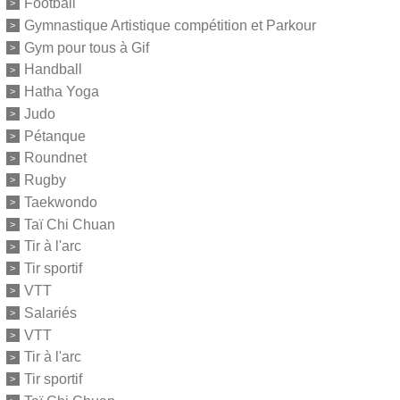
Football
Gymnastique Artistique compétition et Parkour
Gym pour tous à Gif
Handball
Hatha Yoga
Judo
Pétanque
Roundnet
Rugby
Taekwondo
Taï Chi Chuan
Tir à l'arc
Tir sportif
VTT
Salariés
VTT
Tir à l'arc
Tir sportif