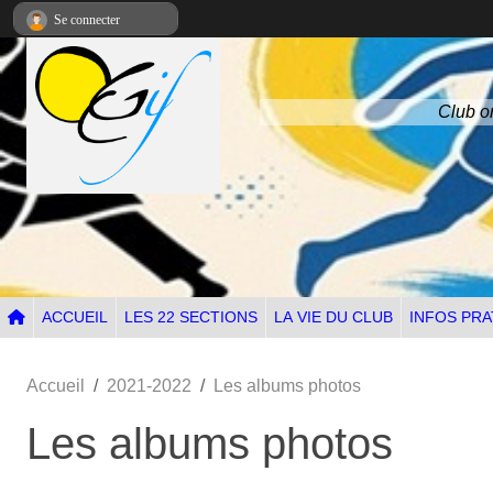
Panneau de gestion des cookies
Se connecter
Club om
ACCUEIL
LES 22 SECTIONS
LA VIE DU CLUB
INFOS PRA
Accueil
2021-2022
Les albums photos
Les albums photos