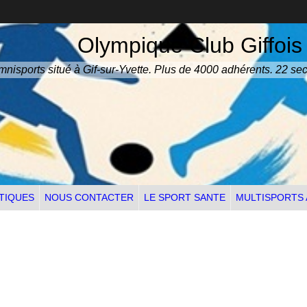
Olympique Club Giffois
nisports situé à Gif-sur-Yvette. Plus de 4000 adhérents. 22 sec
TIQUES
NOUS CONTACTER
LE SPORT SANTE
MULTISPORTS