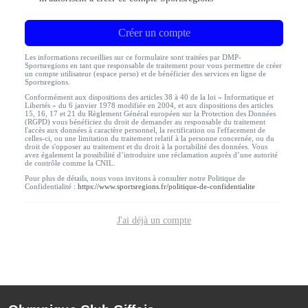
Créer un compte
Les informations recueillies sur ce formulaire sont traitées par DMP-
Sportsregions en tant que responsable de traitement pour vous permettre de créer
un compte utilisateur (espace perso) et de bénéficier des services en ligne de
Sportsregions.
Conformément aux dispositions des articles 38 à 40 de la loi « Informatique et
Libertés » du 6 janvier 1978 modifiée en 2004, et aux dispositions des articles
15, 16, 17 et 21 du Règlement Général européen sur la Protection des Données
(RGPD) vous bénéficiez du droit de demander au responsable du traitement
l'accès aux données à caractère personnel, la rectification ou l'effacement de
celles-ci, ou une limitation du traitement relatif à la personne concernée, ou du
droit de s'opposer au traitement et du droit à la portabilité des données. Vous
avez également la possibilité d’introduire une réclamation auprès d’une autorité
de contrôle comme la CNIL.
Pour plus de détails, nous vous invitons à consulter notre Politique de
Confidentialité :
https://www.sportsregions.fr/politique-de-confidentialite
J'ai déjà un compte